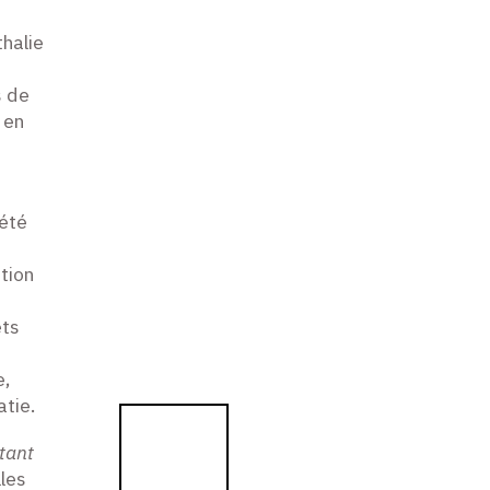
halie
s de
 en
 été
ation
ets
e,
atie.
stant
les